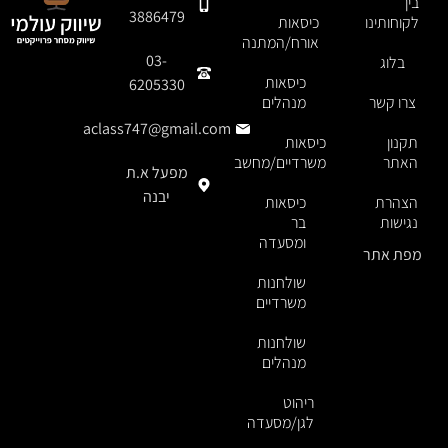
בין
3886479
לקוחותינו
כיסאות
אורח/המתנה
03-
בלוג
כיסאות
6205330
צרו קשר
מנהלים
aclass747@gmail.com
תקנון
כיסאות
האתר
משרדיים/מחשב
מפעל א.ת
יבנה
הצהרת
כיסאות
נגישות
בר
ומסעדה
מפת אתר
שולחנות
משרדיים
שולחנות
מנהלים
ריהוט
לגן/מסעדה