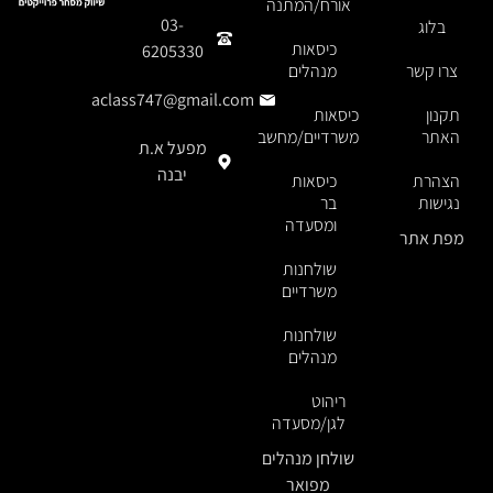
אורח/המתנה
03-
בלוג
כיסאות
6205330
צרו קשר
מנהלים
aclass747@gmail.com
תקנון
כיסאות
האתר
משרדיים/מחשב
מפעל א.ת
יבנה
הצהרת
כיסאות
נגישות
בר
ומסעדה
מפת אתר
שולחנות
משרדיים
שולחנות
מנהלים
ריהוט
לגן/מסעדה
שולחן מנהלים
מפואר