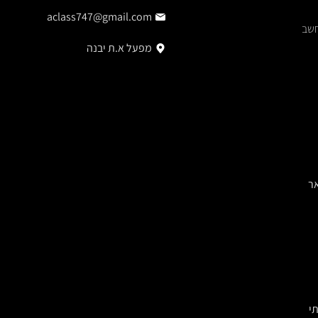
aclass747@gmail.com
חשב
מפעל א.ת יבנה
ר
י