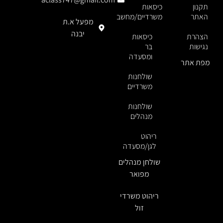
תקנון
כיסאות
האתר
משרדיים/מחשב
מפעל א.ת
יבנה
הצהרת
כיסאות
נגישות
בר
ומסעדה
מפת אתר
שולחנות
משרדיים
שולחנות
מנהלים
ריהוט
לגן/מסעדה
שולחן מנהלים
מפואר
ריהוט משרדי
זול