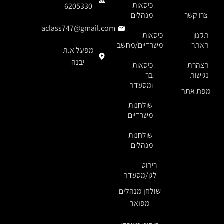
כיסאות
6205330
צרו קשר
מנהלים
aclass747@gmail.com
תקנון
כיסאות
האתר
משרדיים/מחשב
מפעל א.ת
יבנה
הצהרת
כיסאות
נגישות
בר
ומסעדה
מפת אתר
שולחנות
משרדיים
שולחנות
מנהלים
ריהוט
לגן/מסעדה
שולחן מנהלים
מפואר