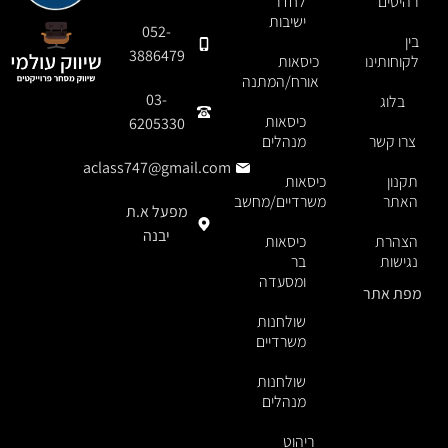
רהיטים
לחדר
ישיבות
052-
בין
3886479
לקוחותינו
כיסאות
אורח/המתנה
03-
בלוג
כיסאות
6205330
צרו קשר
מנהלים
aclass747@gmail.com
תקנון
כיסאות
האתר
משרדיים/מחשב
מפעל א.ת
יבנה
הצהרת
כיסאות
נגישות
בר
ומסעדה
מפת אתר
שולחנות
משרדיים
שולחנות
מנהלים
ריהוט